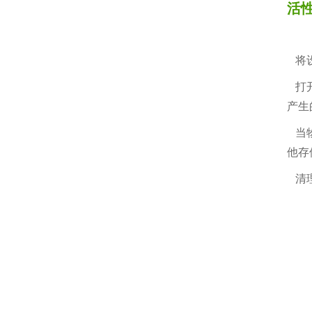
活
将设
打开
产生
当物
他存
清理