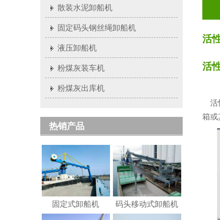
散装水泥卸船机
固定码头钢丝绳卸船机
活
液压卸船机
活
粉煤灰装车机
粉煤灰出库机
活性
箱或
热销产品
固定式卸船机
码头移动式卸船机