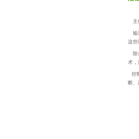
主体
输送
这些
除尘
术，
控制
断、