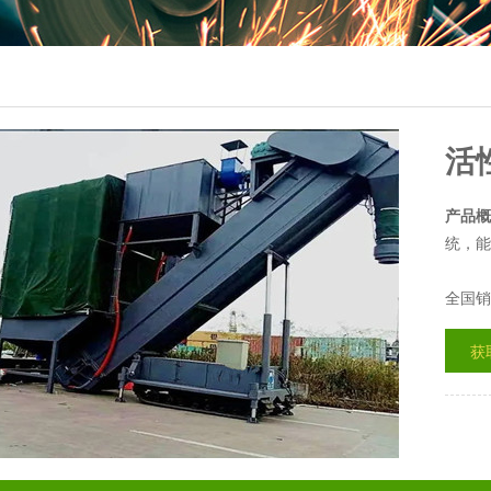
活
产品概
统，能
全国销
获