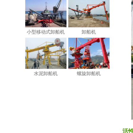
小型移动式卸船机
卸船机
水泥卸船机
螺旋卸船机
活