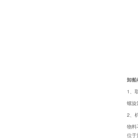
卸船
1、
螺旋
2、
物料
位于