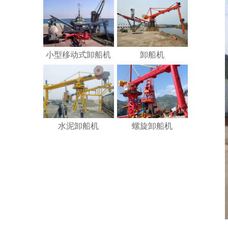
小型移动式卸船机
卸船机
水泥卸船机
螺旋卸船机