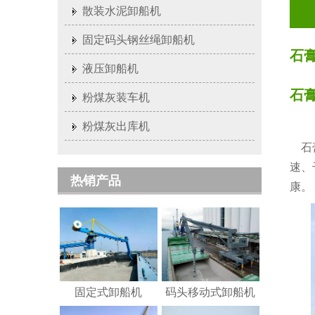
散装水泥卸船机
固定码头钢丝绳卸船机
石
液压卸船机
石
粉煤灰装车机
粉煤灰出库机
石膏
速、
热销产品
康。
固定式卸船机
码头移动式卸船机