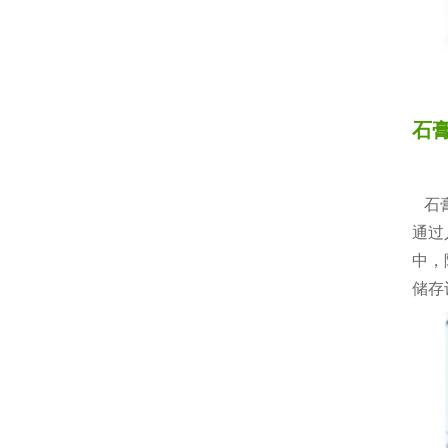
石
石膏
通过
中，
储存