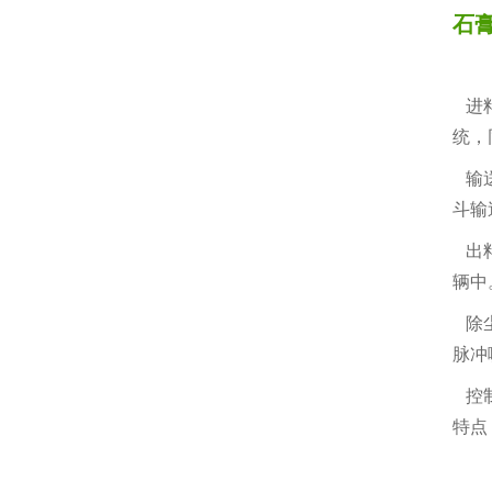
石
进料
统，
输送
斗输
出料
辆中
除尘
脉冲
控制
特点