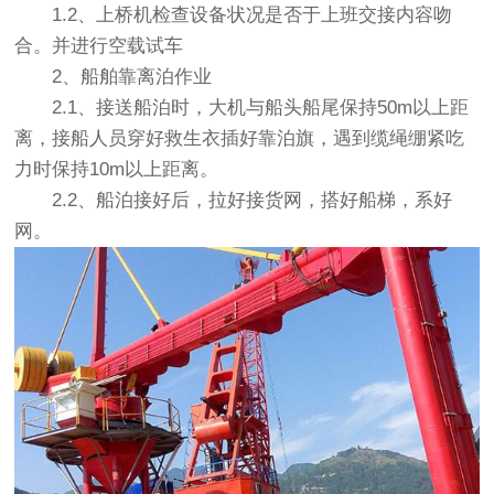
1.2、上桥机检查设备状况是否于上班交接内容吻
合。并进行空载试车
2、船舶靠离泊作业
2.1、接送船泊时，大机与船头船尾保持50m以上距
离，接船人员穿好救生衣插好靠泊旗，遇到缆绳绷紧吃
力时保持10m以上距离。
2.2、船泊接好后，拉好接货网，搭好船梯，系好
网。