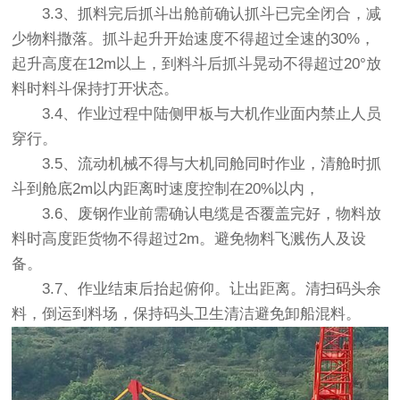
3.3、抓料完后抓斗出舱前确认抓斗已完全闭合，减
少物料撒落。抓斗起升开始速度不得超过全速的30%，
起升高度在12m以上，到料斗后抓斗晃动不得超过20°放
料时料斗保持打开状态。
3.4、作业过程中陆侧甲板与大机作业面内禁止人员
穿行。
3.5、流动机械不得与大机同舱同时作业，清舱时抓
斗到舱底2m以内距离时速度控制在20%以内，
3.6、废钢作业前需确认电缆是否覆盖完好，物料放
料时高度距货物不得超过2m。避免物料飞溅伤人及设
备。
3.7、作业结束后抬起俯仰。让出距离。清扫码头余
料，倒运到料场，保持码头卫生清洁避免卸船混料。